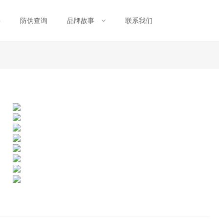
件
防伪查询
品牌故事
联系我们