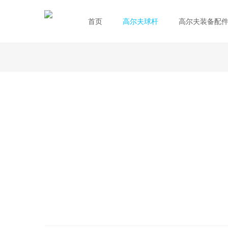
首页
高尔夫装备配