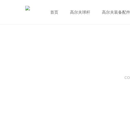
首页
高尔夫球杆
高尔夫装备配
CO