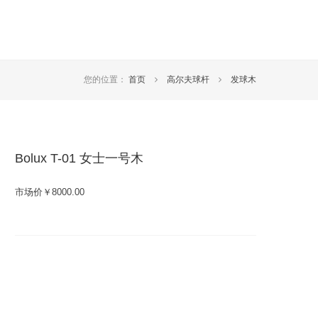
您的位置：
首页
高尔夫球杆
发球木
Bolux T-01 女士一号木
市场价￥8000.00